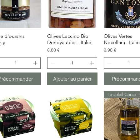
e d'oursins
Aperçu rapide
Olives Leccino Bio
Aperçu rapide
Olives Vertes
Aperçu rapi
Denoyautées - Italie
Nocellara - Italie
0 €
Prix
Prix
8,80 €
9,90 €
Précommander
Ajouter au panier
Précomman
Le soleil Corse