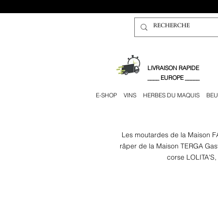
​LIVRAISON RAPIDE
____ EUROPE _____
E-SHOP
VINS
HERBES DU MAQUIS
BEU
Les moutardes de la Maison FAL
râper de la Maison TERGA Gastr
corse LOLITA'S, 