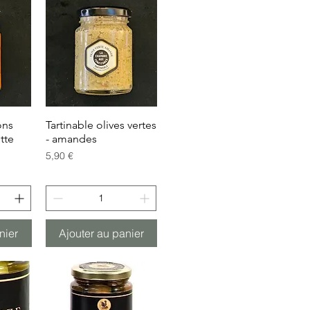
ons
de
Tartinable olives vertes
Aperçu rapide
tte
- amandes
Prix
5,90 €
nier
Ajouter au panier