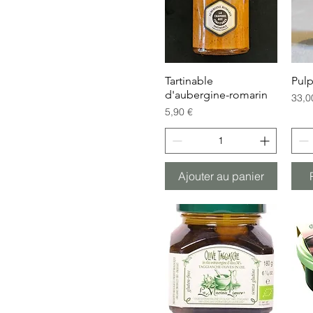
Tartinable
Aperçu rapide
Pulp
d'aubergine-romarin
Prix
33,0
Prix
5,90 €
Ajouter au panier