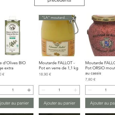
"LA" moutarde...
e d'Olives BIO
Aperçu rapide
Moutarde FALLOT -
Aperçu rapide
Moutarde FALLO
Aperçu rapi
ge extra
Pot en verre de 1,1 kg
Pot ORSIO mou
au cassis
Prix
0 €
18,90 €
Prix
7,80 €
jouter au panier
Ajouter au panier
Ajouter au pa