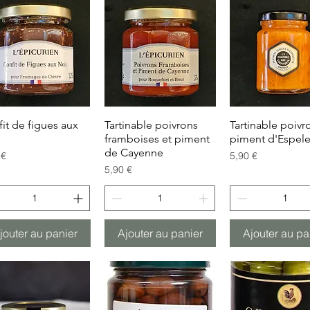
it de figues aux
Aperçu rapide
Tartinable poivrons
Aperçu rapide
Tartinable poivr
Aperçu rapi
x
framboises et piment
piment d'Espele
de Cayenne
Prix
 €
5,90 €
Prix
5,90 €
jouter au panier
Ajouter au panier
Ajouter au pa