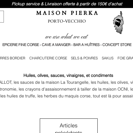
Pickup service & Livraison offerte à partir de 150€ d'achat
M A I S O N P I E R K A
PORTO-VECCHIO
we are what we eat
EPICERIE FINE CORSE - CAVE A MANGER - BAR A HUÎTRES - CONCEPT STORE
RRES BORDIER
CHARCUTERIE CORSE
SELS & POIVRES
SAKUS
FOIE GR
Huiles, olives, sauces, vinaigres, et condiments
LOT, les sauces de la maison La Tourangelle, les huiles, les olives, 
onomie, les crayons d'assaisonnement à tailler de la maison OCNI, l
les huiles de truffe, les herbes du maquis corse, tout est là pour assai
Articles
précédents