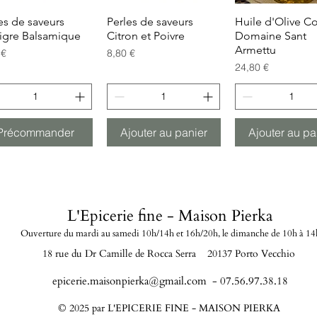
es de saveurs
Aperçu rapide
Perles de saveurs
Aperçu rapide
Huile d'Olive Co
Aperçu rapi
igre Balsamique
Citron et Poivre
Domaine Sant
Armettu
Prix
 €
8,80 €
Prix
24,80 €
Précommander
Ajouter au panier
Ajouter au pa
L'Epicerie fine - Maison Pierka
Ouverture du mardi
au samedi 10h/14h et 16h/20
h, le dimanche de 10h à 14
18 rue du Dr Camille de Rocca Serra 20137 Porto Vecchio
epicerie.maisonpierka@gmail.com
- 07.56.97.38.18
© 2025 par L'EPICERIE FINE - MAISON PIERKA