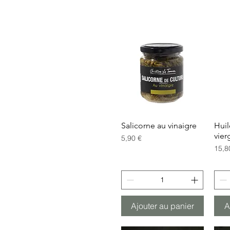
Salicorne au vinaigre
Aperçu rapide
Huil
vier
Prix
5,90 €
Prix
15,8
Ajouter au panier
A