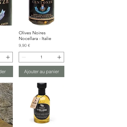
de
Olives Noires
Aperçu rapide
Nocellara - Italie
Prix
9,90 €
der
Ajouter au panier