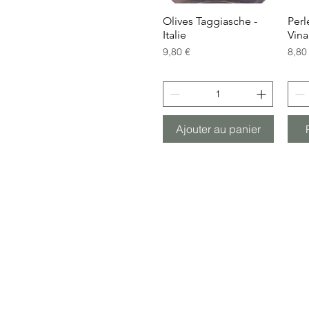
Olives Taggiasche -
Aperçu rapide
Perl
Italie
Vina
Prix
Prix
9,80 €
8,80
Ajouter au panier