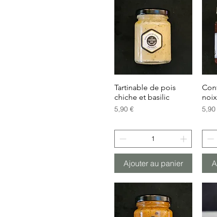
Tartinable de pois
Aperçu rapide
Conf
chiche et basilic
noi
Prix
Prix
5,90 €
5,90
Ajouter au panier
A