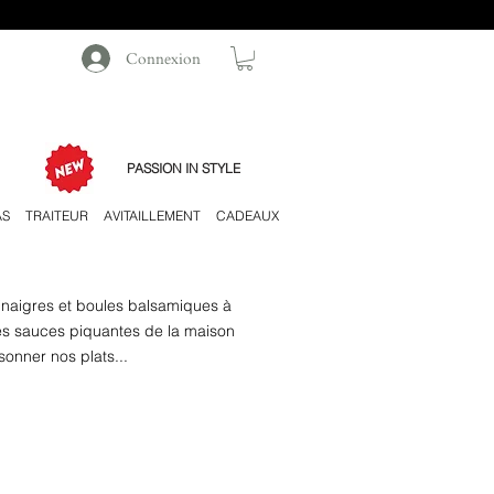
Connexion
PASSION IN STYLE
AS
TRAITEUR
AVITAILLEMENT
CADEAUX
vinaigres et boules balsamiques à
es sauces piquantes de la maison
sonner nos plats...