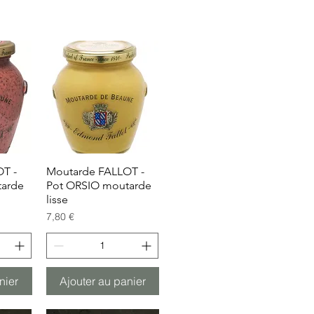
T -
de
Moutarde FALLOT -
Aperçu rapide
tarde
Pot ORSIO moutarde
lisse
Prix
7,80 €
nier
Ajouter au panier