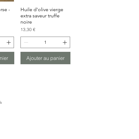
rse -
de
Huile d'olive vierge
Aperçu rapide
extra saveur truffe
noire
Prix
13,30 €
nier
Ajouter au panier
h