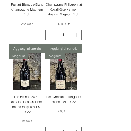
Ruinart Blanc de Blanc
Champagne Philipponnat
Champagne Magnum
Royal Réserve, non
1,5L
dosato, Magnum 1,5L
Prezzo
Prezzo
235,00 €
129,00 €
Aggiungi al carrello
Aggiungi al carrello
Magnum
Magnum
Les Brunes 2022 -
Les Creisses - Magnum
Domaine Des Creisses -
rosso 1,5l - 2022
Rosso magnum 1,5l -
Prezzo
59,00 €
2022
Prezzo
94,00 €