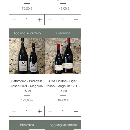
Prezzo
Prezzo
75,00 €
143,00 €
Aggiungi al carrello
Preordina
Patrimonio - Paradella
Clos Finidori - Figari
rosso 2021 - Magnum
rosso - Magnum 1,5 L -
150cl
2020
Prezzo
Prezzo
129,00 €
64,00 €
Preordina
Aggiungi al carrello