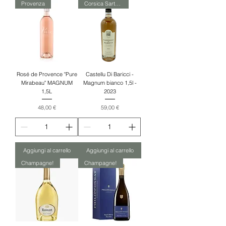
Provenza
Corsica Sartène
Rosé de Provence "Pure
Castellu Di Baricci -
Mirabeau" MAGNUM
Magnum bianco 1,5l -
1,5L
2023
Prezzo
Prezzo
48,00 €
59,00 €
Aggiungi al carrello
Aggiungi al carrello
Champagne!
Champagne!