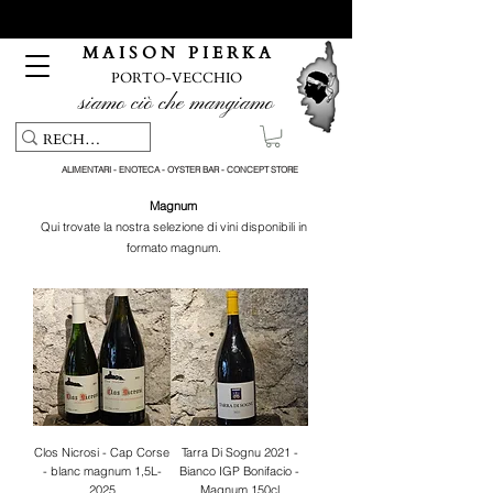
Servizio di ritiro e consegna gratuiti per ordini superiori a 150
€
M A I S O N P I E R K A
PORTO-VECCHIO
siamo ciò che mangiamo
ALIMENTARI - ENOTECA - OYSTER BAR - CONCEPT STORE
Magnum
Qui trovate la nostra selezione di vini disponibili in
formato magnum.
Clos Nicrosi - Cap Corse
Tarra Di Sognu 2021 -
- blanc magnum 1,5L-
Bianco IGP Bonifacio -
2025
Magnum 150cl