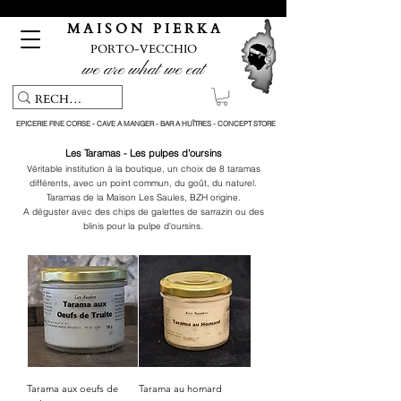
Pickup service & Livraison offerte à partir de 150€ d'achat
M A I S O N P I E R K A
PORTO-VECCHIO
we are what we eat
EPICERIE FINE CORSE - CAVE A MANGER - BAR A HUÎTRES - CONCEPT STORE
Les Taramas - Les pulpes d'oursins
Véritable institution à la boutique, un choix de 8 taramas
différents, avec un point commun, du goût, du naturel.
Taramas de la Maison Les Saules, BZH origine.
A déguster avec des chips de galettes de sarrazin ou
des
blinis pour la pulpe d'oursins.
Tarama aux oeufs de
Tarama au homard