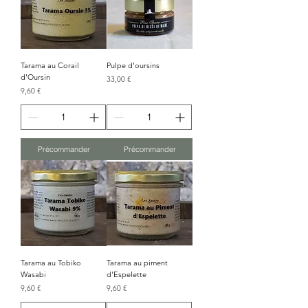
Tarama au Corail
Pulpe d'oursins
d'Oursin
Prix
33,00 €
Prix
9,60 €
Précommander
Précommander
Tarama au Tobiko
Tarama au piment
Wasabi
d'Espelette
Prix
Prix
9,60 €
9,60 €